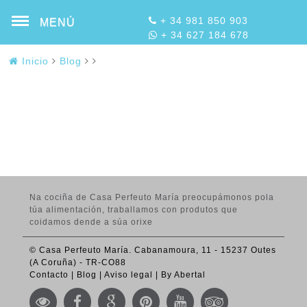
+ 34 981 850 903
MENÚ
+ 34 627 184 678
Inicio
Blog
Na cociña de Casa Perfeuto María preocupámonos pola
túa alimentación, traballamos con produtos que
coidamos dende a súa orixe
© Casa Perfeuto María. Cabanamoura, 11 - 15237 Outes
(A Coruña) - TR-CO88
Contacto
|
Blog
|
Aviso legal
|
By Abertal