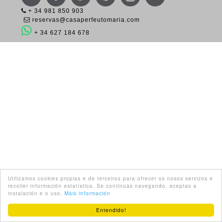
+ 34 981 850 903
reservas@casaperfeutomaria.com
+ 34 627 184 678
Utilizamos cookies propias e de terceiros para ofrecer os nosos servizos e
recoller información estatística. Se continúas navegando, aceptas a
instalación e o uso.
Máis información
Entendido!